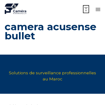

0
Sk
camera acusense
to
co
bullet