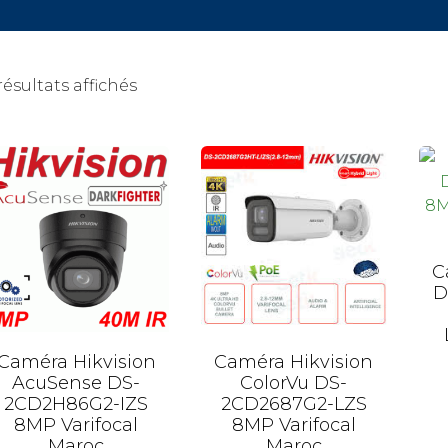
résultats affichés
C
D
Caméra Hikvision
Caméra Hikvision
AcuSense DS-
ColorVu DS-
2CD2H86G2-IZS
2CD2687G2-LZS
8MP Varifocal
8MP Varifocal
Maroc
Maroc