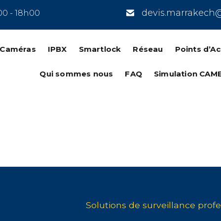
devis.marrakech
00 - 18h00
n Caméras
IPBX
Smartlock
Réseau
Points d’A
Qui sommes nous
FAQ
Simulation CAM