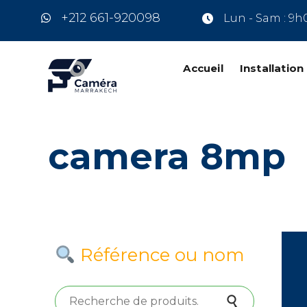
+212 661-920098
Lun - Sam : 9h
Accueil
Installatio
camera 8mp
Référence ou nom
Recherche pour :
Recherche