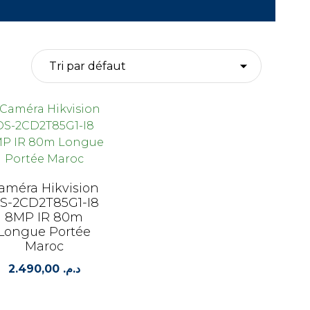
améra Hikvision
S-2CD2T85G1-I8
8MP IR 80m
Longue Portée
Maroc
2.490,00
د.م.