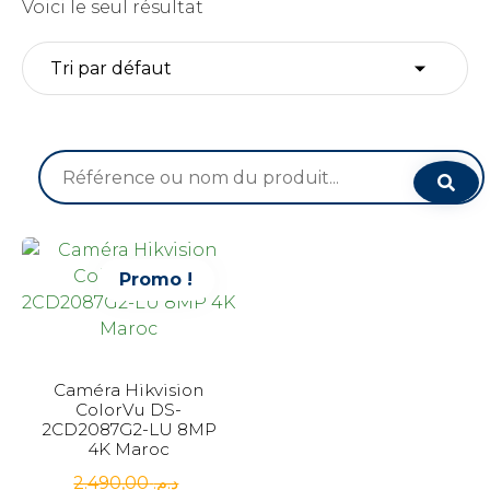
Voici le seul résultat
Recherche
pour :
Promo !
Caméra Hikvision
ColorVu DS-
2CD2087G2-LU 8MP
4K Maroc
2.490,00
د.م.
Le