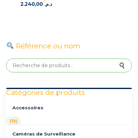
2.240,00
د.م.
prix
Le
initial
prix
était :
actuel
est :
د.م. 2.490,00.
د.م. 2.240,00.
Référence ou nom
Recherche pour :
Recherche
Catégories de produits
Accessoires
(10)
Caméras de Surveillance