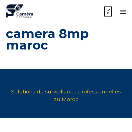

0
Sk
camera 8mp
to
co
maroc