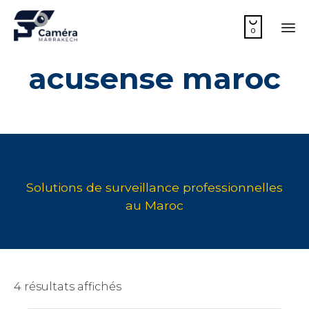

0
Sk
acusense maroc
to
co
4 résultats affichés