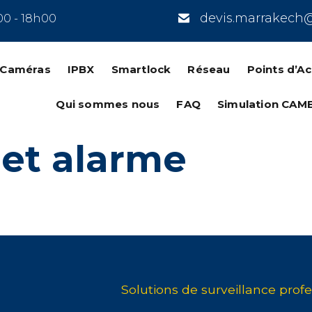
devis.marrakech
00 - 18h00
n Caméras
IPBX
Smartlock
Réseau
Points d’A
Qui sommes nous
FAQ
Simulation CAM
let alarme