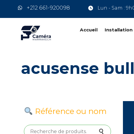
+212 661-920098
Lun - Sam : 9h
Accueil
Installatio
acusense bul
Référence ou nom
Recherche pour :
Recherche