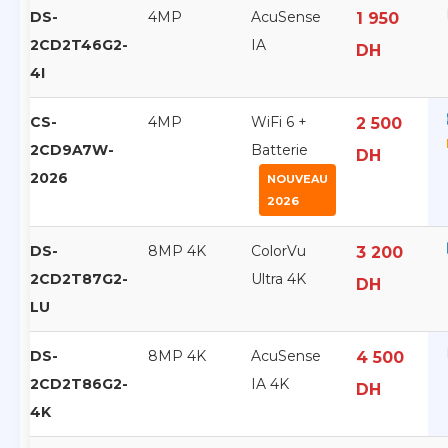
DS-
4MP
AcuSense
1 950
2CD2T46G2-
IA
DH
4I
CS-
4MP
WiFi 6 +
2 500
2CD9A7W-
Batterie
DH
2026
NOUVEAU
2026
DS-
8MP 4K
ColorVu
3 200
2CD2T87G2-
Ultra 4K
DH
LU
DS-
8MP 4K
AcuSense
4 500
2CD2T86G2-
IA 4K
DH
4K