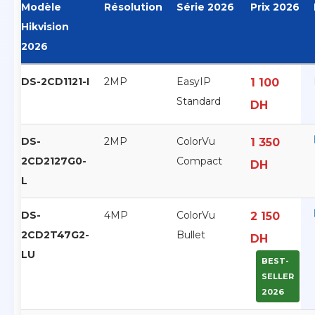
Modèle
Résolution
Série 2026
Prix 2026
Hikvision
2026
DS-2CD1121-I
2MP
EasyIP
1 100
Standard
DH
DS-
2MP
ColorVu
1 350
2CD2127G0-
Compact
DH
L
DS-
4MP
ColorVu
2 150
2CD2T47G2-
Bullet
DH
LU
BEST-
SELLER
2026