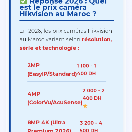
Réponse 2026 : Quel
est le prix caméra
Hikvision au Maroc ?
En 2026, les prix caméras Hikvision
au Maroc varient selon
résolution,
série et technologie :
2MP
1 100 - 1
(EasyIP/Standard)
400 DH
2 000 - 2
4MP
400 DH
(ColorVu/AcuSense)
8MP 4K (Ultra
3 200 - 4
Premium 2026)
500 DH