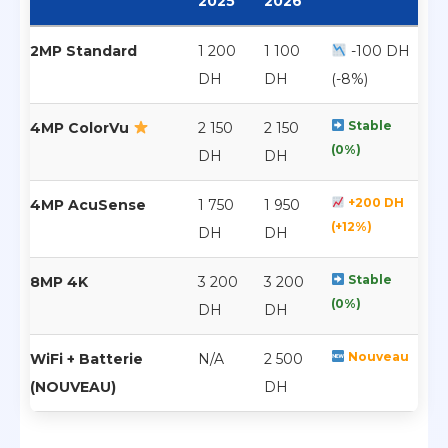
2025
2026
2MP Standard
1 200
1 100
-100 DH
DH
DH
(-8%)
Stable
4MP ColorVu
2 150
2 150
(0%)
DH
DH
+200 DH
4MP AcuSense
1 750
1 950
(+12%)
DH
DH
Stable
8MP 4K
3 200
3 200
(0%)
DH
DH
Nouveau
WiFi + Batterie
N/A
2 500
(NOUVEAU)
DH