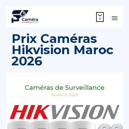

0
Skip
Prix Caméras
to
Hikvision Maroc
cont
2026
Caméras de Surveillance
février 21, 2026