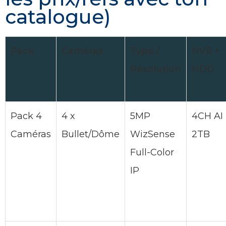
catalogue)
Pack
Caméras
Type /
NVR +
Résolution
HDD
Pack 4
4 x
5MP
4CH AI
Caméras
Bullet/Dôme
WizSense
2TB
Full-Color
IP