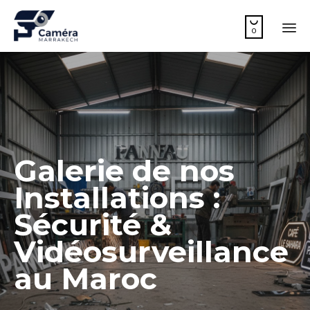

0
Sk
to
co
Galerie de nos
Installations :
Sécurité &
Vidéosurveillance
au Maroc