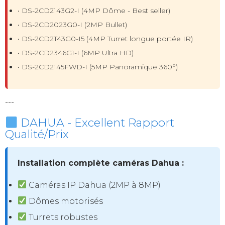
• DS-2CD2143G2-I (4MP Dôme - Best seller)
• DS-2CD2023G0-I (2MP Bullet)
• DS-2CD2T43G0-I5 (4MP Turret longue portée IR)
• DS-2CD2346G1-I (6MP Ultra HD)
• DS-2CD2145FWD-I (5MP Panoramique 360°)
---
DAHUA - Excellent Rapport
Qualité/Prix
Installation complète caméras Dahua :
Caméras IP Dahua (2MP à 8MP)
Dômes motorisés
Turrets robustes