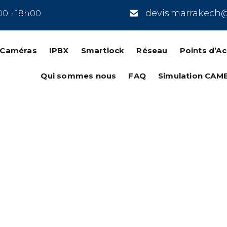
devis.marrakech
00 - 18h00
n Caméras
IPBX
Smartlock
Réseau
Points d’A
Qui sommes nous
FAQ
Simulation CAM