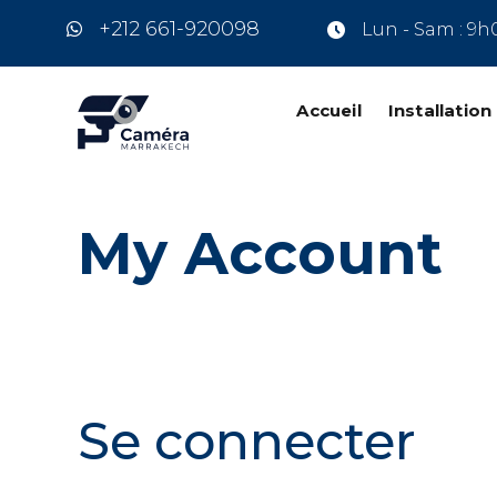
+212 661-920098
Lun - Sam : 9h
Accueil
Installatio
My Account
Se connecter