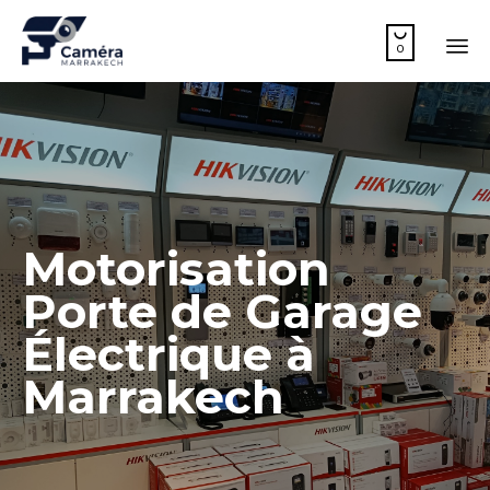

0
Sk
to
co
Motorisation
Porte de Garage
Électrique à
Marrakech