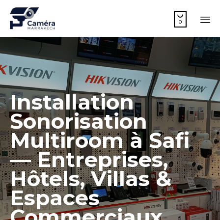

0
Sk
to
co
Installation
Sonorisation
Multiroom à Safi
— Entreprises,
Hôtels, Villas &
Espaces
Commerciaux