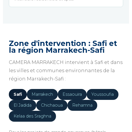
Zone d'intervention : Safi et
la région Marrakech-Safi
CAMERA MARRAKECH intervient à Safi et dans
les villes et communes environnantes de la
région Marrakech-Safi :
Safi
Marrakech
Essaouira
Youssoufia
El Jadida
Chichaoua
Rehamna
Kelaa des Sraghna