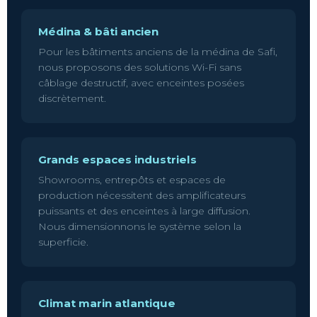
Médina & bâti ancien
Pour les bâtiments anciens de la médina de Safi,
nous proposons des solutions Wi-Fi sans
câblage destructif, avec enceintes posées
discrètement.
Grands espaces industriels
Showrooms, entrepôts et espaces de
production nécessitent des amplificateurs
puissants et des enceintes à large diffusion.
Nous dimensionnons le système selon la
superficie.
Climat marin atlantique