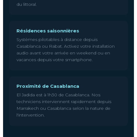
du littoral.
Résidences saisonnières
Systèmes pilotables à distance depuis
Casablanca ou Rabat. Activez votre installation
audio avant votre arrivée en weekend ou en
vacances depuis votre smartphone.
Proximité de Casablanca
El Jadida est à 1h30 de Casablanca. Nos
techniciens interviennent rapidement depuis
Marrakech ou Casablanca selon la nature de
l'intervention.