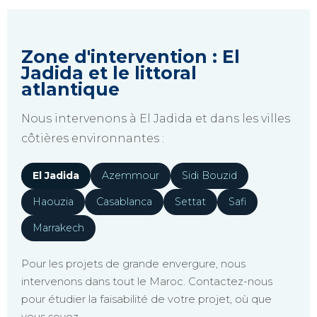
Zone d'intervention : El
Jadida et le littoral
atlantique
Nous intervenons à El Jadida et dans les villes
côtières environnantes :
El Jadida
Azemmour
Sidi Bouzid
Haouzia
Casablanca
Settat
Safi
Marrakech
Pour les projets de grande envergure, nous
intervenons dans tout le Maroc. Contactez-nous
pour étudier la faisabilité de votre projet, où que
vous soyez.