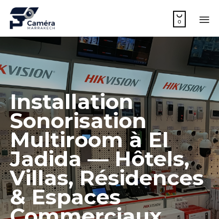

0
Sk
to
co
Installation
Sonorisation
Multiroom à El
Jadida — Hôtels,
Villas, Résidences
& Espaces
Commerciaux