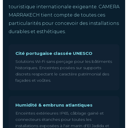
touristique internationale exigeante. CAMERA
MARRAKECH tient compte de toutes ces
particularités pour concevoir des installations
durables et esthétiques.
Cité portugaise classée UNESCO
Solutions Wi-Fi sans perçage pour les bâtiments
historiques. Enceintes posées sur supports
discrets respectant le caractère patrimonial des
façades et voûtes.
Humidité & embruns atlantiques
Enceintes extérieures IP65, câblage gainé et
connecteurs étanches pour toutes les
installations exposées à l'air marin d'El Jadida et