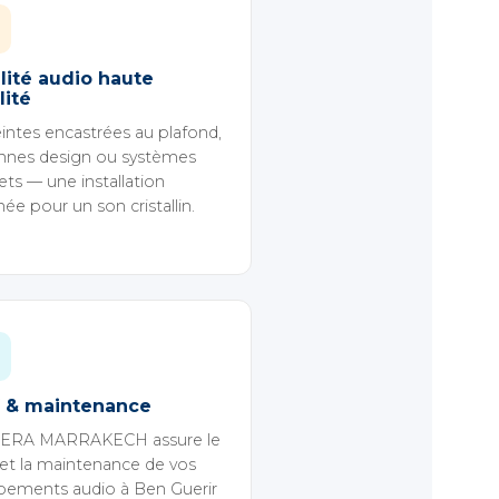
lité audio haute
lité
intes encastrées au plafond,
nnes design ou systèmes
ets — une installation
ée pour un son cristallin.
 & maintenance
ERA MARRAKECH assure le
i et la maintenance de vos
pements audio à Ben Guerir