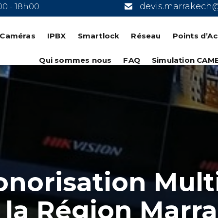
devis.marrakech
00 - 18h00
n Caméras
IPBX
Smartlock
Réseau
Points d’A
Qui sommes nous
FAQ
Simulation CAM
Sonorisation Mul
 la Région Marra