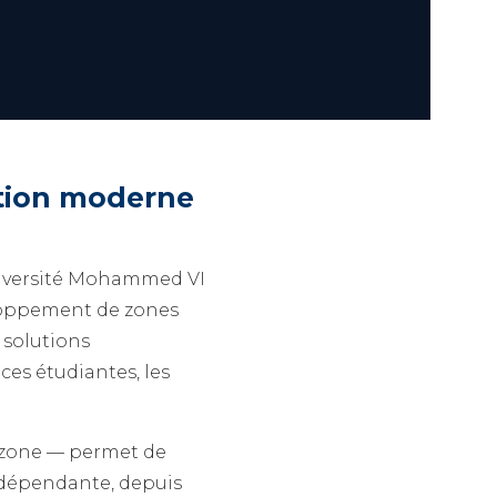
ution moderne
Université Mohammed VI
eloppement de zones
 solutions
ces étudiantes, les
izone — permet de
ndépendante, depuis