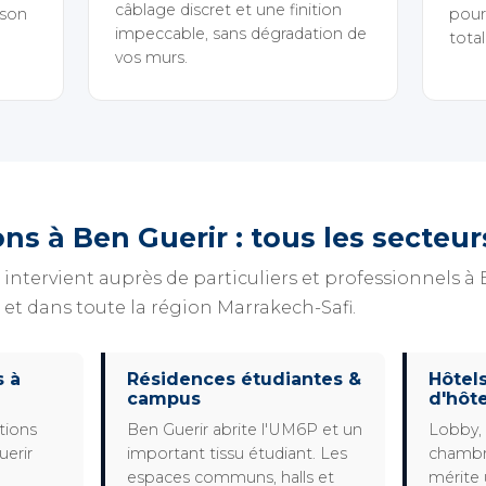
câblage discret et une finition
ison
pour 
impeccable, sans dégradation de
total
vos murs.
ons à Ben Guerir : tous les secteu
rvient auprès de particuliers et professionnels à B
t dans toute la région Marrakech-Safi.
s à
Résidences étudiantes &
Hôtel
campus
d'hôt
tions
Ben Guerir abrite l'UM6P et un
Lobby, 
uerir
important tissu étudiant. Les
chambr
espaces communs, halls et
mérite