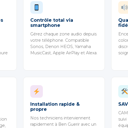
es
Contrôle total via
Qua
smartphone
fidé
Gérez chaque zone audio depuis
Ence
votre téléphone. Compatible
colo
Sonos, Denon HEOS, Yamaha
discr
pure
MusicCast, Apple AirPlay et Alexa.
soign
Installation rapide &
SAV
propre
CAM
Nos techniciens interviennent
tion
suiv
rapidement à Ben Guerir avec un
ge,
équi