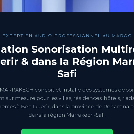
EXPERT EN AUDIO PROFESSIONNEL AU MAROC
llation Sonorisation Multi
erir & dans la Région Mar
Safi
ARRAKECH conçoit et installe des systèmes de son
 sur mesure pour les villas, résidences, hôtels, riad
rces à Ben Guerir, dans la province de Rehamna e
dans la région Marrakech-Safi.