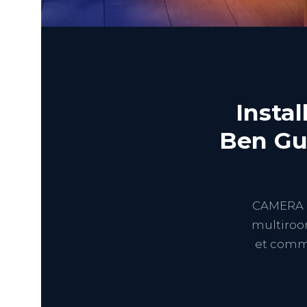
Insta
Ben Gu
CAMERA M
multiroom
et comme