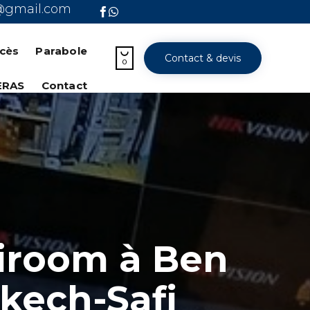
@gmail.com
Skip
to
ccès
Parabole

Contact & devis
content
0
ERAS
Contact
tiroom à Ben
kech-Safi