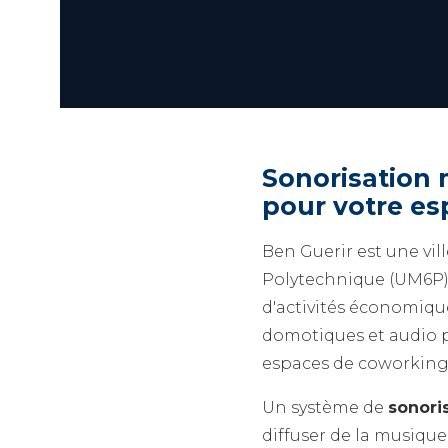
Sonorisation 
pour votre es
Ben Guerir est une vil
Polytechnique (UM6P),
d'activités économiqu
domotiques et audio p
espaces de coworking et
Un système de
sonori
diffuser de la musiqu