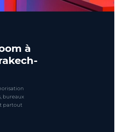
room à
rakech-
orisation
s, bureaux
t partout