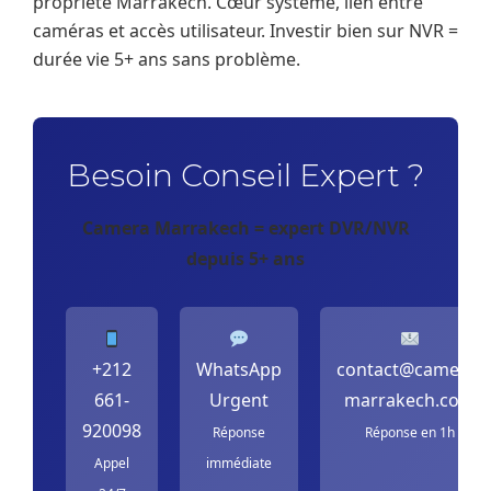
propriété Marrakech. Cœur système, lien entre
caméras et accès utilisateur. Investir bien sur NVR =
durée vie 5+ ans sans problème.
Besoin Conseil Expert ?
Camera Marrakech = expert DVR/NVR
depuis 5+ ans
+212
WhatsApp
contact@camera-
661-
Urgent
marrakech.com
920098
Réponse
Réponse en 1h
Appel
immédiate