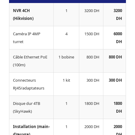
NVR 4CH
1
3200 DH
3200
(Hikvision)
DH
Caméra IP 4MP
4
1500 DH
6000
turret
DH
Câble Ethernet PoE
1 bobine
800 DH
800 DH
(100m)
Connecteurs
1 kit
300 DH
300 DH
RJ45/adaptateurs
Disque dur 4TB
1
1800 DH
1800
(SkyHawk)
DH
Installation (main-
1
2000 DH
2000
d'œuvre)
DH