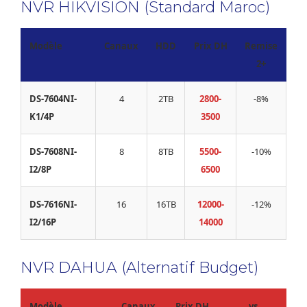
NVR HIKVISION (Standard Maroc)
Modèle
Canaux
HDD
Prix DH
Remise
2+
DS-7604NI-
4
2TB
2800-
-8%
K1/4P
3500
DS-7608NI-
8
8TB
5500-
-10%
I2/8P
6500
DS-7616NI-
16
16TB
12000-
-12%
I2/16P
14000
NVR DAHUA (Alternatif Budget)
Modèle
Canaux
Prix DH
vs