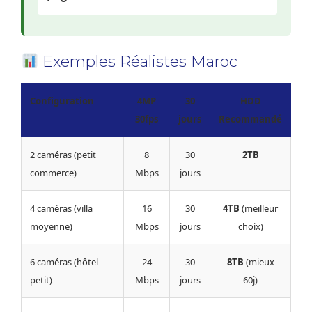
Exemples Réalistes Maroc
Configuration
4MP
30
HDD
30fps
jours
Recommandé
2 caméras (petit
8
30
2TB
commerce)
Mbps
jours
4 caméras (villa
16
30
4TB
(meilleur
moyenne)
Mbps
jours
choix)
6 caméras (hôtel
24
30
8TB
(mieux
petit)
Mbps
jours
60j)