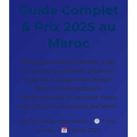
Guide Complet
& Prix 2025 au
Maroc
Enregistreur vidéo (DVR/NVR) : cœur
du système surveillance. Découvrez
capacités stockage, tarifs réalistes
Maroc, recommandations
Hikvision/Dahua, et comment choisir
bon DVR pour vos besoins Marrakech.
✍
Par Camera Marrakech |
9 min
lecture |
Février 2025