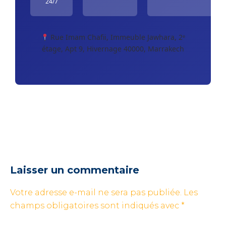
24/7
Rue Imam Chafii, Immeuble Jawhara, 2ᵉ
étage, Apt 9, Hivernage 40000, Marrakech
Laisser un commentaire
Votre adresse e-mail ne sera pas publiée.
Les
champs obligatoires sont indiqués avec
*