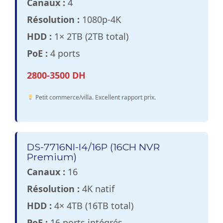
Canaux :
4
Résolution :
1080p-4K
HDD :
1× 2TB (2TB total)
PoE :
4 ports
2800-3500 DH
Petit commerce/villa. Excellent rapport prix.
DS-7716NI-I4/16P (16CH NVR
Premium)
Canaux :
16
Résolution :
4K natif
HDD :
4× 4TB (16TB total)
PoE :
16 ports intégrés