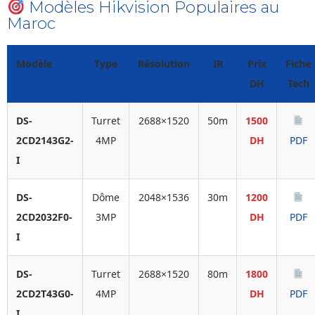
Modèles Hikvision Populaires au
Maroc
Modèle
Type
Résolution
IR
Prix
Fiche
DH
Tech
DS-
Turret
2688×1520
50m
1500
2CD2143G2-
4MP
DH
PDF
I
DS-
Dôme
2048×1536
30m
1200
2CD2032F0-
3MP
DH
PDF
I
DS-
Turret
2688×1520
80m
1800
2CD2T43G0-
4MP
DH
PDF
I