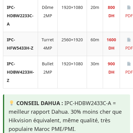
IPC-
Dôme
1920×1080
20m
800
HDBW2233C-
2MP
DH
PDF
A
IPC-
Turret
2560×1920
60m
1600
HFW5433H-Z
4MP
DH
PDF
IPC-
Bullet
1920×1080
30m
900
HDBW4233H-
2MP
DH
PDF
Z
CONSEIL DAHUA :
IPC-HDBW2433C-A =
meilleur rapport Dahua. 30% moins cher que
Hikvision équivalent, même qualité, très
populaire Maroc PME/PMI.