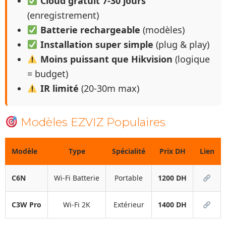
Cloud gratuit 7-30 jours
(enregistrement)
Batterie rechargeable
(modèles)
Installation super simple
(plug & play)
Moins puissant que Hikvision
(logique
= budget)
IR limité
(20-30m max)
Modèles EZVIZ Populaires
Modèle
Type
Spécialité
Prix DH
Lien
C6N
Wi-Fi Batterie
Portable
1200 DH
C3W Pro
Wi-Fi 2K
Extérieur
1400 DH