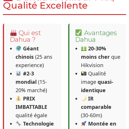
Qualité Excellente
Qui est
Avantages
Dahua ?
Dahua
Géant
20-30%
chinois
(25 ans
moins cher
que
experience)
Hikvision
#2-3
Qualité
mondial
(15-
image
quasi-
20% marché)
identique
PRIX
IR
IMBATTABLE
comparable
qualité égale
(30-60m)
Technologie
Montée en