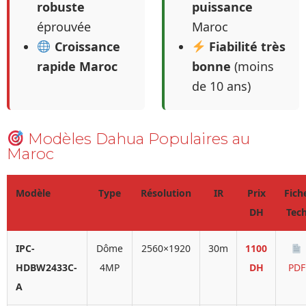
robuste
puissance
éprouvée
Maroc
Croissance
Fiabilité très
rapide Maroc
bonne
(moins
de 10 ans)
Modèles Dahua Populaires au
Maroc
Modèle
Type
Résolution
IR
Prix
Fich
DH
Tec
IPC-
Dôme
2560×1920
30m
1100
HDBW2433C-
4MP
DH
PDF
A