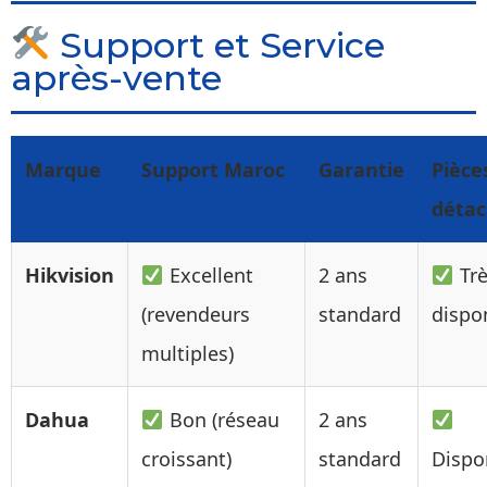
Support et Service
après-vente
Marque
Support Maroc
Garantie
Pièce
déta
Hikvision
Excellent
2 ans
Trè
(revendeurs
standard
dispo
multiples)
Dahua
Bon (réseau
2 ans
croissant)
standard
Dispo