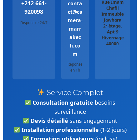
Rue Imam
+212 661-
conta
Chafii
920098
ct@ca
Immeuble
mera-
Jawhara
Disponible 24/7
2ᵉ étage,
marr
Apt 9
akec
Hivernage
40000
h.co
m
Réponse
en 1h
Service Complet
Consultation gratuite
besoins
surveillance
Devis détaillé
sans engagement
Installation professionnelle
(1-2 jours)
Formation utilisateurs
(incluse)