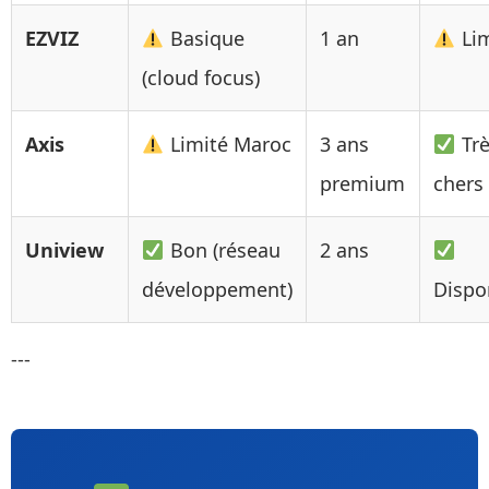
EZVIZ
Basique
1 an
Lim
(cloud focus)
Axis
Limité Maroc
3 ans
Trè
premium
chers
Uniview
Bon (réseau
2 ans
développement)
Dispo
---