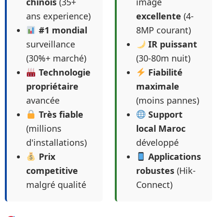
chinois
(35+
image
ans experience)
excellente
(4-
#1 mondial
8MP courant)
surveillance
IR puissant
(30%+ marché)
(30-80m nuit)
Technologie
Fiabilité
propriétaire
maximale
avancée
(moins pannes)
Très fiable
Support
(millions
local Maroc
d'installations)
développé
Prix
Applications
competitive
robustes
(Hik-
malgré qualité
Connect)