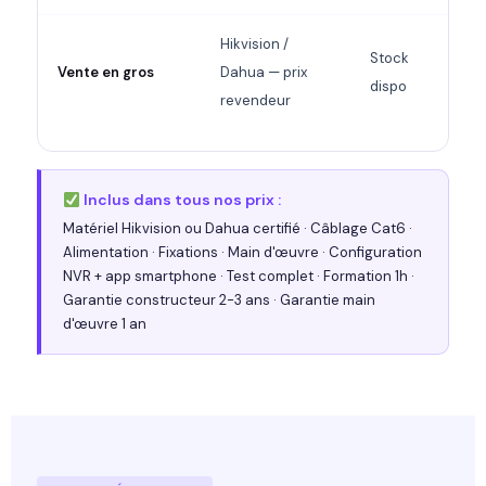
Hikvision /
S
Stock
Vente en gros
Dahua — prix
dispo
B
revendeur
Inclus dans tous nos prix :
Matériel Hikvision ou Dahua certifié · Câblage Cat6 ·
Alimentation · Fixations · Main d'œuvre · Configuration
NVR + app smartphone · Test complet · Formation 1h ·
Garantie constructeur 2-3 ans · Garantie main
d'œuvre 1 an