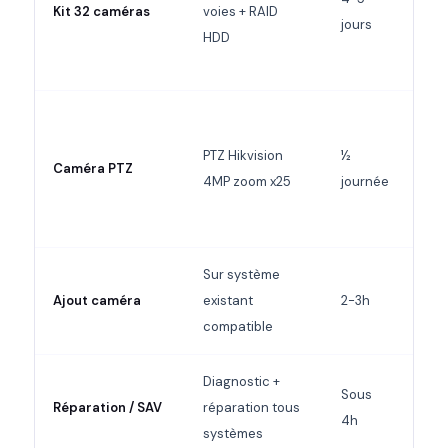
Kit 32 caméras
voies + RAID
34 
jours
HDD
PTZ Hikvision
½
Caméra PTZ
5 5
4MP zoom x25
journée
Sur système
D
Ajout caméra
existant
2-3h
compatible
Diagnostic +
Sous
D
Réparation / SAV
réparation tous
4h
systèmes