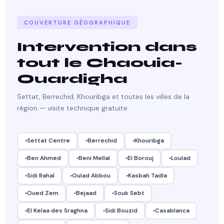
COUVERTURE GÉOGRAPHIQUE
Intervention dans
tout le Chaouia-
Ouardigha
Settat, Berrechid, Khouribga et toutes les villes de la
région — visite technique gratuite
Settat Centre
Berrechid
Khouribga
Ben Ahmed
Beni Mellal
El Borouj
Loulad
Sidi Rahal
Oulad Abbou
Kasbah Tadla
Oued Zem
Bejaad
Souk Sebt
El Kelaa des Sraghna
Sidi Bouzid
Casablanca