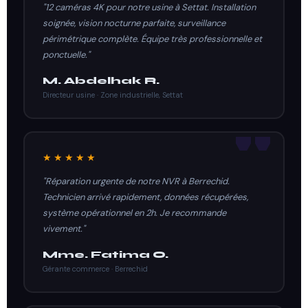
"12 caméras 4K pour notre usine à Settat. Installation
soignée, vision nocturne parfaite, surveillance
périmétrique complète. Équipe très professionnelle et
ponctuelle."
M. Abdelhak R.
Directeur usine · Zone industrielle, Settat
★★★★★
"Réparation urgente de notre NVR à Berrechid.
Technicien arrivé rapidement, données récupérées,
système opérationnel en 2h. Je recommande
vivement."
Mme. Fatima O.
Gérante commerce · Berrechid