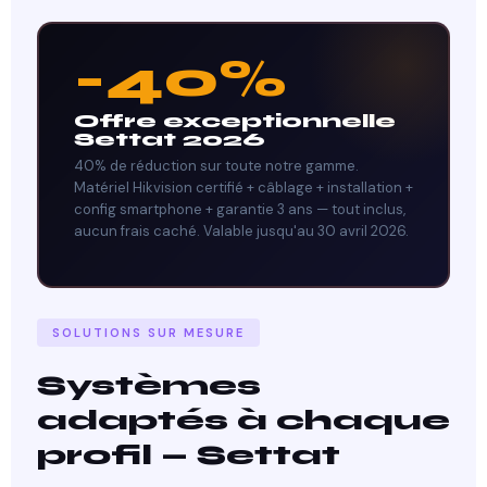
-40%
Offre exceptionnelle
Settat 2026
40% de réduction sur toute notre gamme.
Matériel Hikvision certifié + câblage + installation +
config smartphone + garantie 3 ans — tout inclus,
aucun frais caché. Valable jusqu'au 30 avril 2026.
SOLUTIONS SUR MESURE
Systèmes
adaptés à chaque
profil — Settat