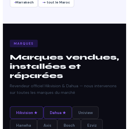
Marrakech
+ tout le Maroc
MARQUES
Marques vendues,
installées et
réparées
Revendeur officiel Hikvision & Dahua — nous intervenons
sur toutes les marques du marché
Hikvision ★
Dahua ★
Uniview
Hanwha
Axis
Bosch
Ezviz