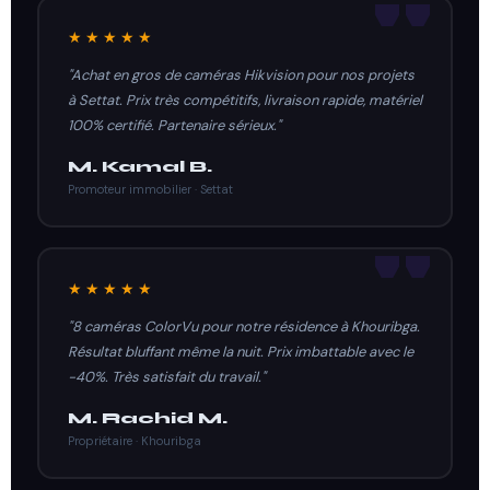
★★★★★
"Achat en gros de caméras Hikvision pour nos projets
à Settat. Prix très compétitifs, livraison rapide, matériel
100% certifié. Partenaire sérieux."
M. Kamal B.
Promoteur immobilier · Settat
★★★★★
"8 caméras ColorVu pour notre résidence à Khouribga.
Résultat bluffant même la nuit. Prix imbattable avec le
-40%. Très satisfait du travail."
M. Rachid M.
Propriétaire · Khouribga