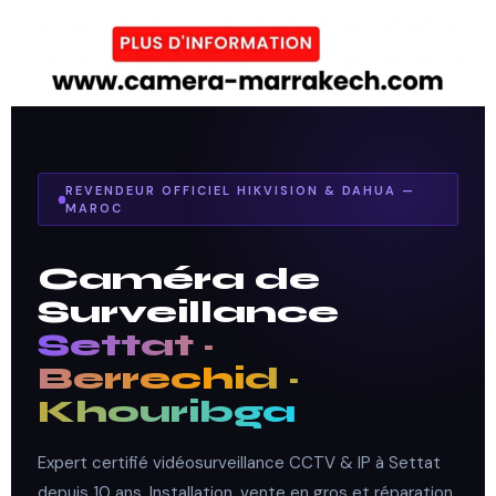
REVENDEUR OFFICIEL HIKVISION & DAHUA —
MAROC
Caméra de
Surveillance
Settat ·
Berrechid ·
Khouribga
Expert certifié vidéosurveillance CCTV & IP à Settat
depuis 10 ans. Installation, vente en gros et réparation