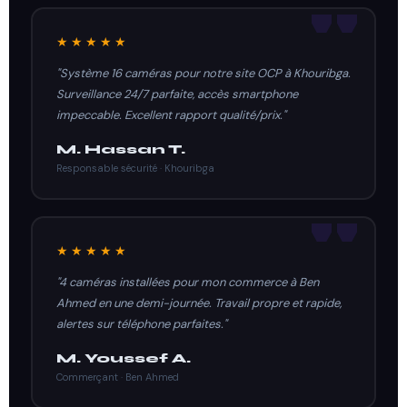
★★★★★
"Système 16 caméras pour notre site OCP à Khouribga.
Surveillance 24/7 parfaite, accès smartphone
impeccable. Excellent rapport qualité/prix."
M. Hassan T.
Responsable sécurité · Khouribga
★★★★★
"4 caméras installées pour mon commerce à Ben
Ahmed en une demi-journée. Travail propre et rapide,
alertes sur téléphone parfaites."
M. Youssef A.
Commerçant · Ben Ahmed