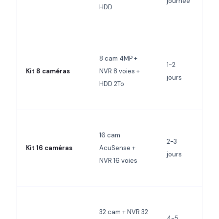
journée
HDD
8 cam 4MP +
1-2
Kit 8 caméras
NVR 8 voies +
9 9
jours
HDD 2To
16 cam
2-3
Kit 16 caméras
AcuSense +
18 
jours
NVR 16 voies
32 cam + NVR 32
4-5