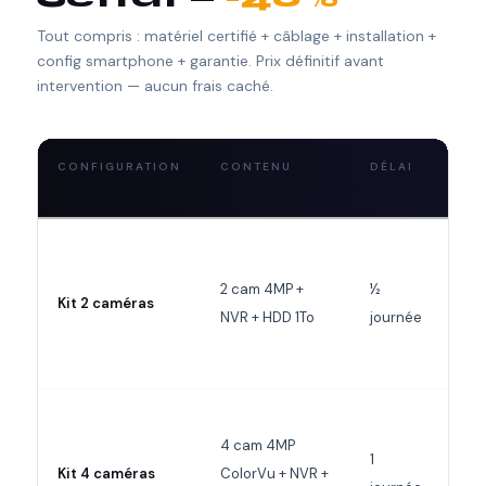
Tout compris : matériel certifié + câblage + installation +
config smartphone + garantie. Prix définitif avant
intervention — aucun frais caché.
CONFIGURATION
CONTENU
DÉLAI
PR
NO
2 cam 4MP +
½
Kit 2 caméras
2 8
NVR + HDD 1To
journée
4 cam 4MP
1
Kit 4 caméras
ColorVu + NVR +
4 9