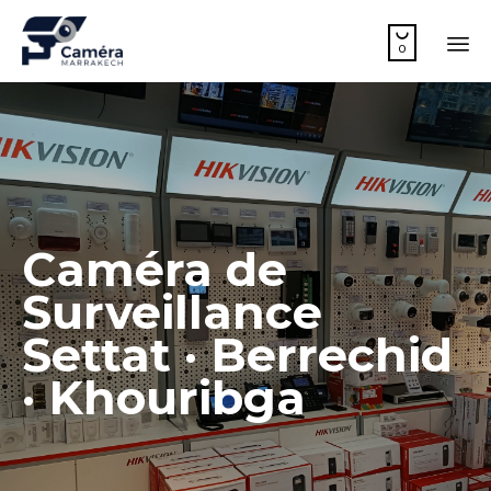

0
Sk
to
co
Caméra de
Surveillance
Settat · Berrechid
· Khouribga