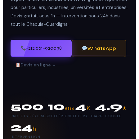
pour particuliers, industries, universités et entreprises.
Devis gratuit sous 1h — Intervention sous 24h dans
tout le Chaouia-Ouardigha.
+212 661-920098
WhatsApp
Devis en ligne →
500
10
4
4.9
+
ans
K
★
PROJETS RÉALISÉS
D'EXPÉRIENCE
ULTRA HD
AVIS GOOGLE
24
h
INTERVENTION