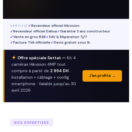
Revendeur officiel Hikvision
CERTIFIÉ
Revendeur officiel Dahua
Garantie 3 ans constructeur
Vente en gros B2B
SAV & Réparation 7j/7
Facture TVA officielle
Devis gratuit sous 1h
Offre spéciale Settat —
Kit 4
caméras Hikvision 4MP tout
compris à partir de
2 994 DH
·
J'en profite →
Installation + câblage + config
smartphone · Valable jusqu'au 30
avril 2026
NOS EXPERTISES