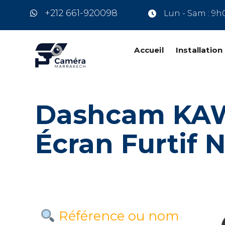
+212 661-920098
Lun - Sam : 9h
Accueil
Installatio
Dashcam KAWA
Écran Furtif 
Référence ou nom