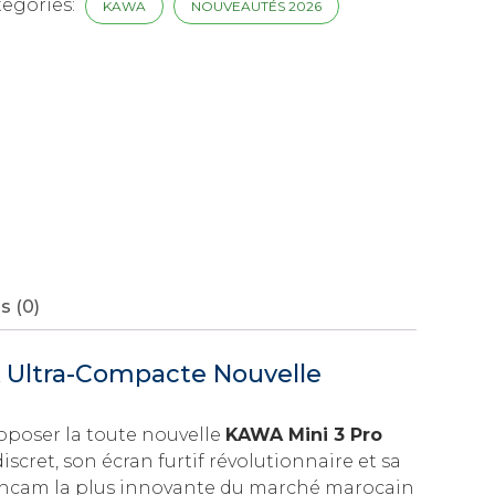
tegories:
KAWA
NOUVEAUTÉS 2026
P
n
f
tEagle
oc
s (0)
 Ultra-Compacte Nouvelle
oposer la toute nouvelle
KAWA Mini 3 Pro
scret, son écran furtif révolutionnaire et sa
ashcam la plus innovante du marché marocain