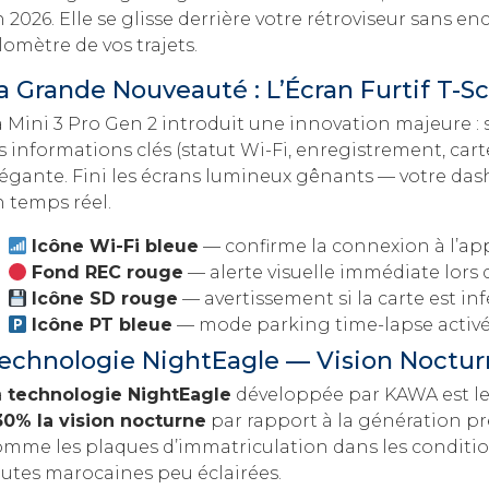
 2026. Elle se glisse derrière votre rétroviseur sans e
lomètre de vos trajets.
a Grande Nouveauté : L’Écran Furtif T-S
a Mini 3 Pro Gen 2 introduit une innovation majeure :
s informations clés (statut Wi-Fi, enregistrement, ca
légante. Fini les écrans lumineux gênants — votre das
n temps réel.
Icône Wi-Fi bleue
— confirme la connexion à l’a
Fond REC rouge
— alerte visuelle immédiate lors
Icône SD rouge
— avertissement si la carte est inf
Icône PT bleue
— mode parking time-lapse activé 
echnologie NightEagle — Vision Noctur
a
technologie NightEagle
développée par KAWA est le 
30% la vision nocturne
par rapport à la génération pré
omme les plaques d’immatriculation dans les conditions
outes marocaines peu éclairées.