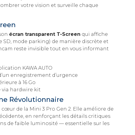
ncombrer votre vision et surveille chaque
creen
 son
écran transparent T-Screen
qui affiche
rte SD, mode parking) de manière discrète et
hcam reste invisible tout en vous informant
pplication KAWA AUTO
 d’un enregistrement d’urgence
érieure à 16 Go
via hardwire kit
ne Révolutionnaire
cœur de la Mini 3 Pro Gen 2. Elle améliore de
cédente, en renforçant les détails critiques
 de faible luminosité — essentielle sur les