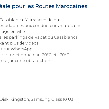
éale pour les Routes Marocaines
e Casablanca-Marrakech de nuit
s adaptées aux conducteurs marocains
hage en ville
ns les parkings de Rabat ou Casablanca
kant plus de vidéos
nt sur WhatsApp
ie, fonctionne par -20°C et +70°C
viseur, aucune obstruction
isk, Kingston, Samsung Class 10 U3