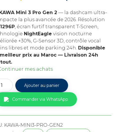
prix
prix
KAWA Mini 3 Pro Gen 2
— la dashcam ultra-
initial
actuel
pacte la plus avancée de 2026. Résolution
était :
est :
 1296P
, écran furtif transparent T-Screen,
chnologie
NightEagle
vision nocturne
د.م. 599,00.
د.م. 749,00.
liorée +30%, G-Sensor 3D, contrôle vocal
ns libres et mode parking 24h.
Disponible
meilleur prix au Maroc — Livraison 24h
tout.
Continuer mes achats
tité
Ajouter au panier
hcam
WA
Commander via WhatsApp
U:
KAWA-MINI3-PRO-GEN2