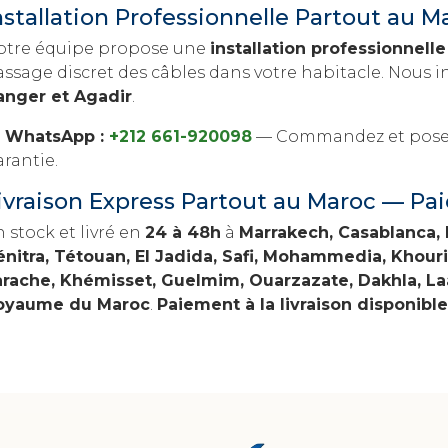
nstallation Professionnelle Partout au M
otre équipe propose une
installation professionnelle
assage discret des câbles dans votre habitacle. Nous 
anger et Agadir
.
WhatsApp :
+212 661-920098
— Commandez et posez 
rantie.
ivraison Express Partout au Maroc — Pai
 stock et livré en
24 à 48h
à
Marrakech, Casablanca, 
énitra, Tétouan, El Jadida, Safi, Mohammedia, Khourib
arache, Khémisset, Guelmim, Ouarzazate, Dakhla, L
oyaume du Maroc
.
Paiement à la livraison disponibl