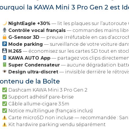
ourquoi la KAWA Mini 3 Pro Gen 2 est Id
NightEagle +30%
— lit les plaques sur l’autorout
Contrôle vocal français
— commandes mains libre
G-Sensor 3D
— preuve irréfutable en cas d’accroc
Mode parking
— surveillance de votre voiture da
H.265
— économisez sur les cartes SD tout en stoc
KAWA AUTO App
— partagez vos clips directeme
Super Condensateur
— aucune dégradation batter
Design ultra-discret
— invisible derrière le rétro
ontenu de la Boîte
Dashcam KAWA Mini 3 Pro Gen 2
Support adhésif pare-brise
Câble allume-cigare 3.5m
Notice multilingue (français inclus)
Carte microSD non incluse — recommandée : SanD
Kit hardwire parking vendu séparément