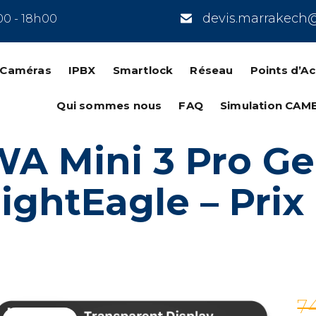
devis.marrakech
00 - 18h00
n Caméras
IPBX
Smartlock
Réseau
Points d’A
Qui sommes nous
FAQ
Simulation CAM
 Mini 3 Pro Gen
NightEagle – Pri