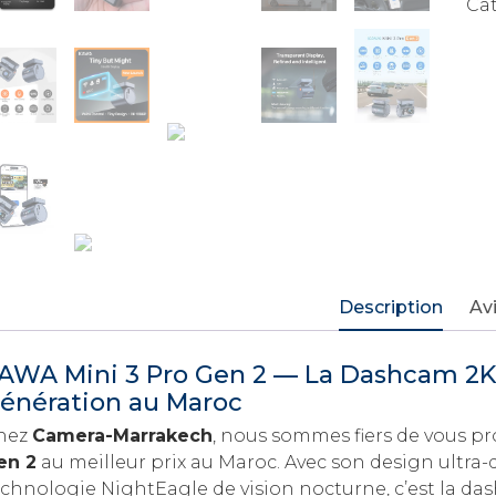
Ca
2K
1296
Écra
Furti
Nigh
-
Prix
Mar
Description
Avi
AWA Mini 3 Pro Gen 2 — La Dashcam 2K
énération au Maroc
hez
Camera-Marrakech
, nous sommes fiers de vous pr
en 2
au meilleur prix au Maroc. Avec son design ultra-di
echnologie NightEagle de vision nocturne, c’est la d