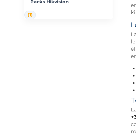
Packs Hikvision
en
ki
(1)
L
L
le
é
e
T
L
+
c
r