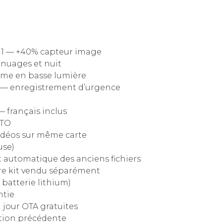
 1 — +40% capteur image
 nuages et nuit
ême en basse lumière
e — enregistrement d’urgence
 français inclus
UTO
vidéos sur même carte
use)
 automatique des anciens fichiers
re kit vendu séparément
batterie lithium)
ntie
jour OTA gratuites
tion précédente