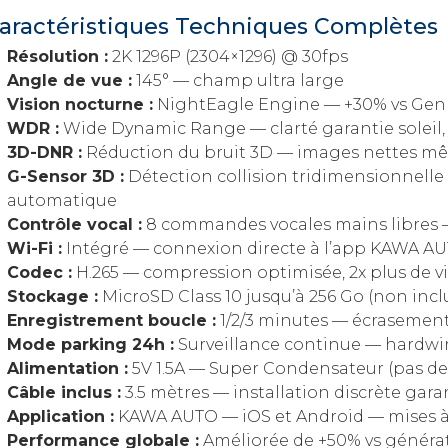
aractéristiques Techniques Complètes
Résolution :
2K 1296P (2304×1296) @ 30fps
Angle de vue :
145° — champ ultra large
Vision nocturne :
NightEagle Engine — +30% vs Gen
WDR :
Wide Dynamic Range — clarté garantie soleil,
3D-DNR :
Réduction du bruit 3D — images nettes m
G-Sensor 3D :
Détection collision tridimensionnell
automatique
Contrôle vocal :
8 commandes vocales mains libres —
Wi-Fi :
Intégré — connexion directe à l’app KAWA A
Codec :
H.265 — compression optimisée, 2x plus de 
Stockage :
MicroSD Class 10 jusqu’à 256 Go (non incl
Enregistrement boucle :
1/2/3 minutes — écrasement
Mode parking 24h :
Surveillance continue — hardwi
Alimentation :
5V 1.5A — Super Condensateur (pas de 
Câble inclus :
3.5 mètres — installation discrète gara
Application :
KAWA AUTO — iOS et Android — mises à 
Performance globale :
Améliorée de +50% vs généra