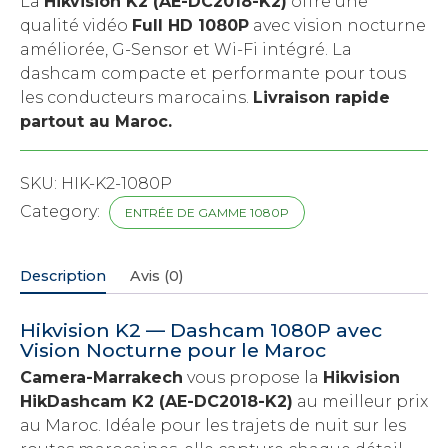
La
Hikvision K2 (AE-DC2018-K2)
offre une
qualité vidéo
Full HD 1080P
avec vision nocturne
améliorée, G-Sensor et Wi-Fi intégré. La
dashcam compacte et performante pour tous
les conducteurs marocains.
Livraison rapide
partout au Maroc.
SKU:
HIK-K2-1080P
Category:
ENTRÉE DE GAMME 1080P
Description
Avis (0)
Hikvision K2 — Dashcam 1080P avec
Vision Nocturne pour le Maroc
Camera-Marrakech
vous propose la
Hikvision
HikDashcam K2 (AE-DC2018-K2)
au meilleur prix
au Maroc. Idéale pour les trajets de nuit sur les