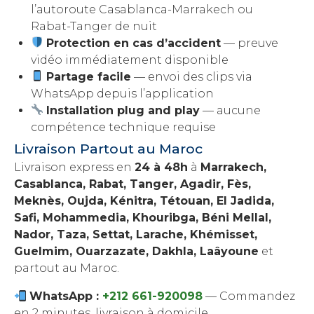
l’autoroute Casablanca-Marrakech ou
Rabat-Tanger de nuit
Protection en cas d’accident
— preuve
vidéo immédiatement disponible
Partage facile
— envoi des clips via
WhatsApp depuis l’application
Installation plug and play
— aucune
compétence technique requise
Livraison Partout au Maroc
Livraison express en
24 à 48h
à
Marrakech,
Casablanca, Rabat, Tanger, Agadir, Fès,
Meknès, Oujda, Kénitra, Tétouan, El Jadida,
Safi, Mohammedia, Khouribga, Béni Mellal,
Nador, Taza, Settat, Larache, Khémisset,
Guelmim, Ouarzazate, Dakhla, Laâyoune
et
partout au Maroc.
WhatsApp :
+212 661-920098
— Commandez
en 2 minutes, livraison à domicile.