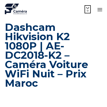

0
Sk
Dashcam
to
co
Hikvision K2
1080P | AE-
DC2018-K2 –
Caméra Voiture
WiFi Nuit – Prix
Maroc