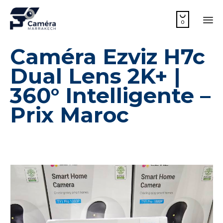

0
Sk
Caméra Ezviz H7c
to
co
Dual Lens 2K+ |
360° Intelligente –
Prix Maroc