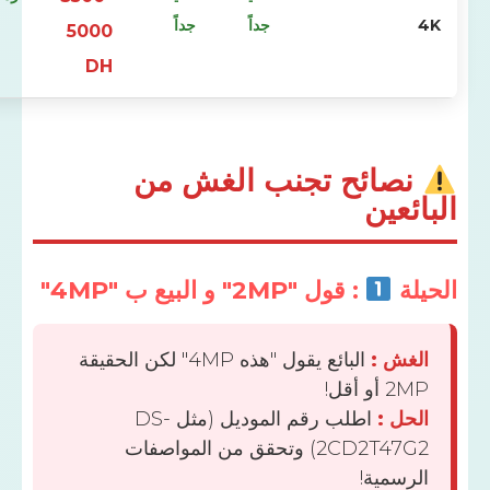
جداً
جداً
5000
DH
صائح تجنب الغش من
عين
ة
: قول "2MP" و البيع ب "4MP"
ش :
البائع يقول "هذه 4MP" لكن الحقيقة
و أقل!
ل :
اطلب رقم الموديل (مثل DS-
2CD2T47G2) وتحقق من المواصفات
سمية!