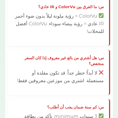
لفرق بين ColorVu و IR عادي؟
ColorVu = رؤية ملونة ليلاً بدون ضوء أحمر.
IR عادي = رؤية بيضاء سوداء. ColorVu أفضل
حلات!
هل أشتري من بائع غير معروف إذا كان السعر
فض؟
لا أبداً! خطر جداً. قد تكون مقلدة أو
عملة. اشتري من موزعين معروفين فقط!
كم سنة ضمان يجب أن أطلب؟
3 سنوات minimum. تأكد من بطاقة