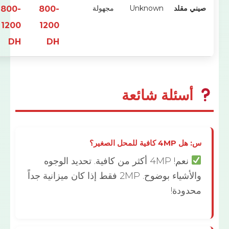
مقلد
Unknown
مجهولة
800-
800-
تجنب!
1200
1200
DH
DH
سئلة شائعة
فية للمحل الصغير؟
نعم! 4MP أكثر من كافية. تحديد الوجوه
والأشياء بوضوح. 2MP فقط إذا كان ميزانية جداً
ودة!