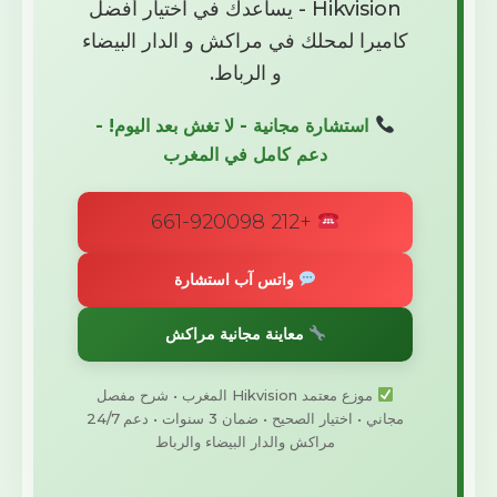
Hikvision - يساعدك في اختيار أفضل
كاميرا لمحلك في مراكش و الدار البيضاء
و الرباط.
استشارة مجانية - لا تغش بعد اليوم! -
دعم كامل في المغرب
+212 661-920098
واتس آب استشارة
معاينة مجانية مراكش
موزع معتمد Hikvision المغرب • شرح مفصل
مجاني • اختيار الصحيح • ضمان 3 سنوات • دعم 24/7
مراكش والدار البيضاء والرباط