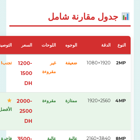
دول مقارنة شامل
الدقة
الوجوه
اللوحات
السعر
التوصية
1920×1080
ضعيفة
غير
تجنب!
1200-
مقروءة
1500
DH
2560×1920
ممتازة
مقروءة
2000-
الأفضل
2500
DH
3840×2160
عالية
عالية
فاخرة
3500-