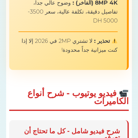
8MP  (الفاخر) :
وضوح عالي جداً،
تفاصيل دقيقة، تكلفة عالية، سعر 3500-
5000 
تحذير :
لا تشتري 2MP في 2026 إلا إذا
ت ميزانية جداً محدودة!
يديو يوتيوب - شرح أنواع
ميرات
ح فيديو شامل - كل ما تحتاج أن
رفه