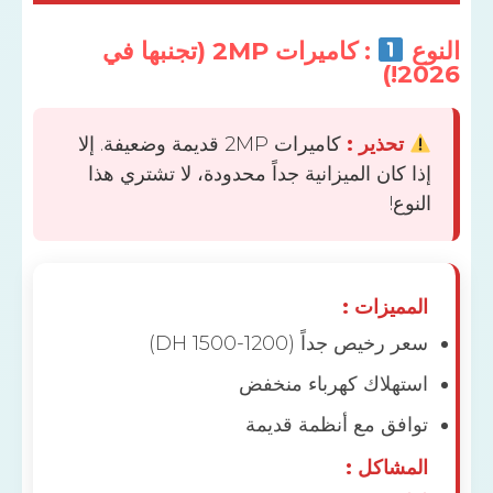
: كاميرات 2MP (تجنبها في
2
تحذير :
كاميرات 2MP قديمة وضعيفة. إلا
 كان الميزانية جداً محدودة، لا تشتري هذا
وع!
مميزات :
رخيص جداً (1200-1500 DH)
تهلاك كهرباء منخفض
افق مع أنظمة قديمة
مشاكل :