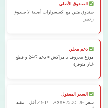
الصندوق الأصلي
دوق متين مع أكسسوارات أصلية. لا صندوق
يص!
دعم محلي
موزع معروف بـ مراكش = دعم 24/7 و قطع
ر متوفرة.
السعر المعقول
سعر 4MP = 2000-2500 DH. أقل = مقلد.