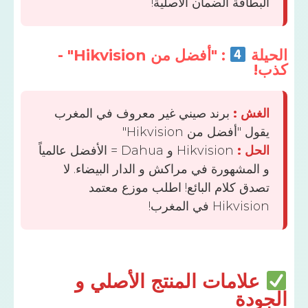
طاقة الضمان الأصلية!
ة
: "أفضل من Hikvision" -
ش :
برند صيني غير معروف في المغرب
 "أفضل من Hikvision"
ل :
Hikvision و Dahua = الأفضل عالمياً
لمشهورة في مراكش و الدار البيضاء. لا
ق كلام البائع! اطلب موزع معتمد
Hikv في المغرب!
لامات المنتج الأصلي و
دة