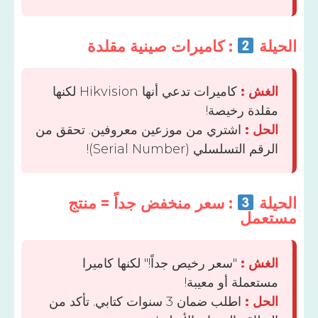
ة
: كاميرات صينية مقلدة
ش :
كاميرات تدعي أنها Hikvision لكنها
دة رخيصة!
ل :
اشتري من موزعين معروفين. تحقق من
 التسلسلي (Serial Number)!
ة
: سعر منخفض جداً = منتج
مل
ش :
"سعر رخيص جداً!" لكنها كاميرا
عملة أو معيبة!
ل :
اطلب ضمان 3 سنوات كتابي. تأكد من