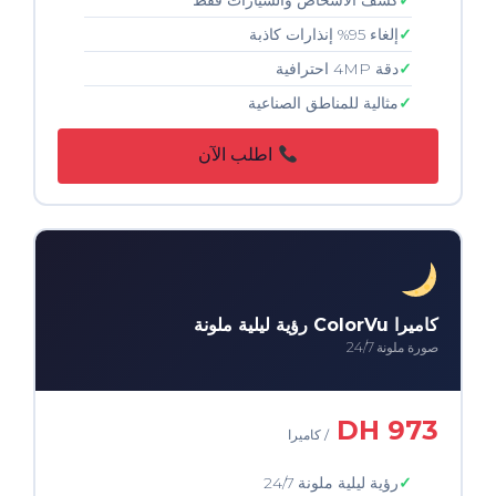
إلغاء 95% إنذارات كاذبة
دقة 4MP احترافية
مثالية للمناطق الصناعية
اطلب الآن
كاميرا ColorVu رؤية ليلية ملونة
صورة ملونة 24/7
973 DH
/ كاميرا
رؤية ليلية ملونة 24/7