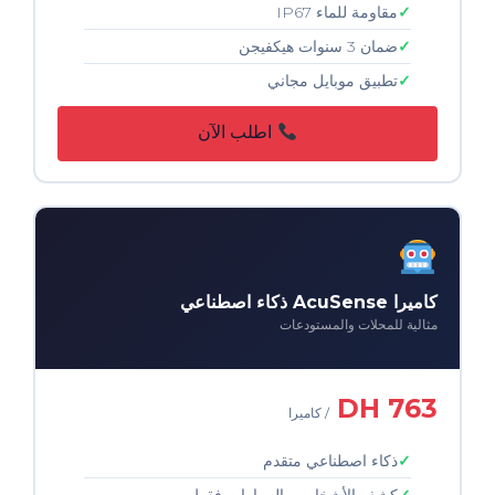
مقاومة للماء IP67
ضمان 3 سنوات هيكفيجن
تطبيق موبايل مجاني
اطلب الآن
كاميرا AcuSense ذكاء اصطناعي
مثالية للمحلات والمستودعات
763 DH
/ كاميرا
ذكاء اصطناعي متقدم
كشف الأشخاص والسيارات فقط