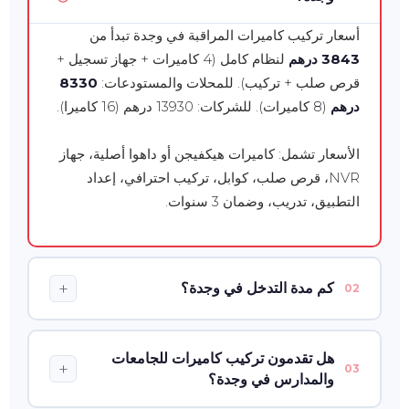
أسعار تركيب كاميرات المراقبة في وجدة تبدأ من
3843 درهم
لنظام كامل (4 كاميرات + جهاز تسجيل +
قرص صلب + تركيب). للمحلات والمستودعات:
8330
درهم
(8 كاميرات). للشركات: 13930 درهم (16 كاميرا).
الأسعار تشمل: كاميرات هيكفيجن أو داهوا أصلية، جهاز
NVR، قرص صلب، كوابل، تركيب احترافي، إعداد
التطبيق، تدريب، وضمان 3 سنوات.
+
كم مدة التدخل في وجدة؟
02
مدة التدخل في وجدة:
هل تقدمون تركيب كاميرات للجامعات
+
03
تدخل عادي:
48 إلى 72 ساعة من تأكيد الطلب
والمدارس في وجدة؟
تدخل عاجل:
في نفس اليوم متاح برسوم إضافية