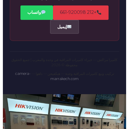
+212 661-920098
واتساب
إيميل
كاميرا مراكش — خبراء كاميرات المراقبة في وجدة والمغرب | جميع الحقوق
محفوظة © 2026
تركيب وبيع كاميرات المراقبة وجدة — هيكفيجن — داهوا —
camera-
marrakech.com