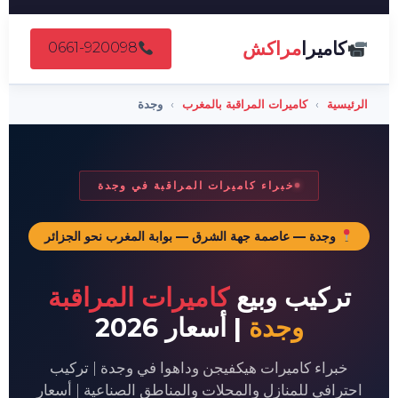
كاميرا
مراكش
0661-920098
الرئيسية
›
كاميرات المراقبة بالمغرب
›
وجدة
خبراء كاميرات المراقبة في وجدة
وجدة — عاصمة جهة الشرق — بوابة المغرب نحو الجزائر
تركيب وبيع
كاميرات المراقبة
وجدة
| أسعار 2026
خبراء كاميرات هيكفيجن وداهوا في وجدة | تركيب
احترافي للمنازل والمحلات والمناطق الصناعية | أسعار