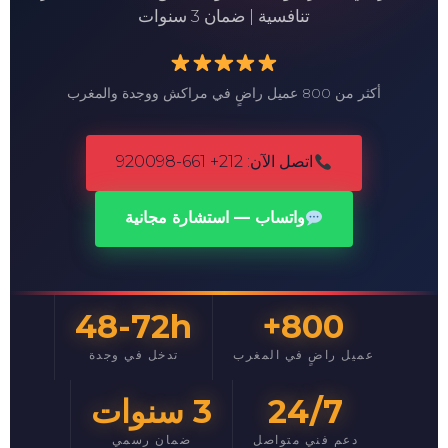
تنافسية | ضمان 3 سنوات
أكثر من 800 عميل راضٍ في مراكش ووجدة والمغرب
اتصل الآن: 212+ 661-920098
واتساب — استشارة مجانية
48-72h
800+
عميل راضٍ في المغرب
تدخل في وجدة
24/7
3 سنوات
دعم فني متواصل
ضمان رسمي