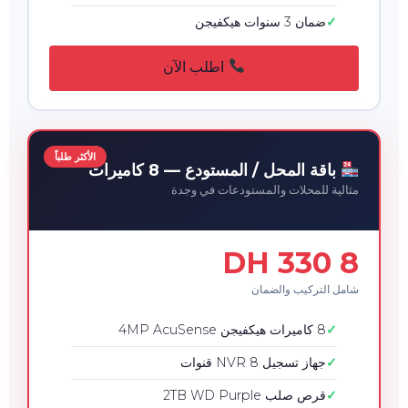
ضمان 3 سنوات هيكفيجن
اطلب الآن
الأكثر طلباً
باقة المحل / المستودع — 8 كاميرات
مثالية للمحلات والمستودعات في وجدة
8 330 DH
شامل التركيب والضمان
8 كاميرات هيكفيجن 4MP AcuSense
جهاز تسجيل NVR 8 قنوات
قرص صلب 2TB WD Purple