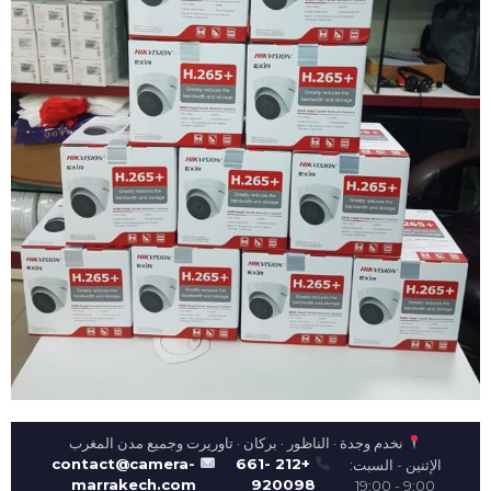
نخدم وجدة · الناظور · بركان · تاوريرت وجميع مدن المغرب
contact@camera-
+212 661-
الإثنين - السبت:
marrakech.com
920098
9:00 - 19:00