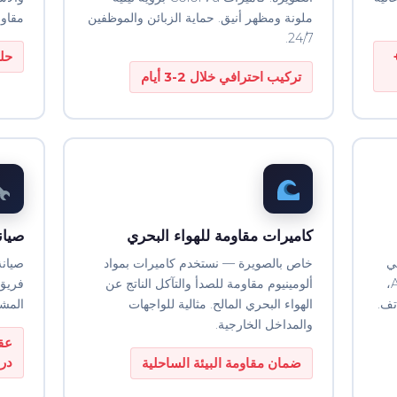
ملونة ومظهر أنيق. حماية الزبائن والموظفين
مقاومة
24/7.
+
حل
تركيب احترافي خلال 2-3 أيام
كاميرات مقاومة للهواء البحري
صيانة
ي
خاص بالصويرة — نستخدم كاميرات بمواد
صيانة
الصويرة. كاميرات ذكية بتقنية AcuSense،
ألومينيوم مقاومة للصدأ والتآكل الناتج عن
تف.
الهواء البحري المالح. مثالية للواجهات
المشا
والمداخل الخارجية.
در
ضمان مقاومة البيئة الساحلية