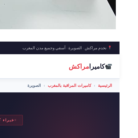
نخدم مراكش · الصويرة · آسفي وجميع مدن المغرب
كاميرا
مراكش
الرئيسية
›
كاميرات المراقبة بالمغرب
›
الصويرة
خبراء ك