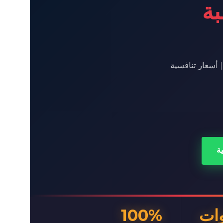
بة
أسعار تنافسية |
ة
100%