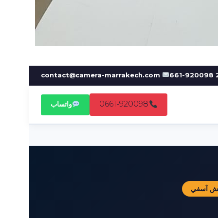
contact@camera-marrakech.com
0661-920098
واتساب
كش آسفي