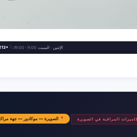
+212 661-920098
الإثنين - السبت: 9:00 - 19:00
الصويرة — موكادور — جهة مرا
اميرات المراقبة في الصويرة