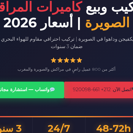
كيب وبيع
كاميرات المراق
الصويرة
| أسعار 2026
كفيجن وداهوا في الصويرة | تركيب احترافي مقاوم للهواء البحري | 
ضمان 3 سنوات
أكثر من 800 عميل راضٍ في مراكش والصويرة والمغرب
اتصل الآن: 212+ 661-920098
واتساب — استشارة مجاني
48-72h
24/7
3 سنوات