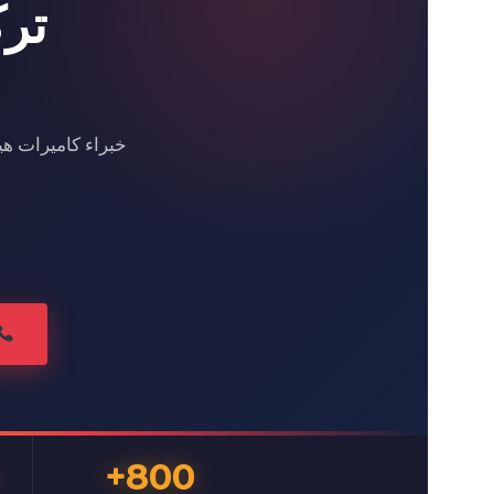
تر
خبراء كاميرات هي
800+