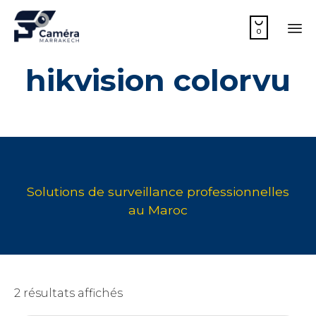

0
Sk
hikvision colorvu
to
co
2 résultats affichés