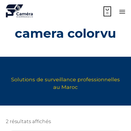

0
Sk
camera colorvu
to
co
2 résultats affichés